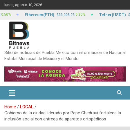
Skip
lunes, agosto 10, 2026
to
content
Ethereum(ETH)
Tether(USDT)
0.30%
0
$33,008.23
$17.13
Sitio de noticias de Puebla México con información de Nacional
Estatal Municipal de México y el Mundo
Home
LOCAL
Gobierno de la ciudad liderado por Pepe Chedraui fortalece la
inclusión social con entrega de aparatos ortopédicos