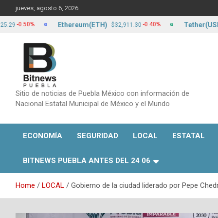
Skip
jueves, agosto 6, 2026
to
content
Ethereum(ETH)
Tether(USDT)
50%
-0.40%
$32,911.30
$17
Sitio de noticias de Puebla México con información de
Nacional Estatal Municipal de México y el Mundo
ECONOMÍA
SEGURIDAD
LOCAL
ESTATAL
BITNEWS PUEBLA ANTES DEL 24 06
Home
LOCAL
Gobierno de la ciudad liderado por Pepe Chedra