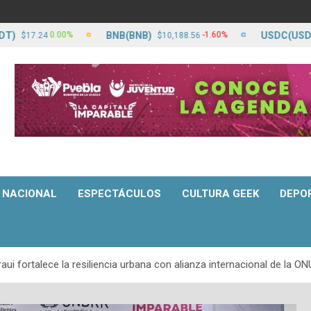
BNB(BNB)
USDC(USDC)
0.00%
-1.60%
.24
$10,188.56
$17.
NACIONAL
ESPECTÁCULOS
CULTURA GEEK
DEPO
ui fortalece la resiliencia urbana con alianza internacional de la ON