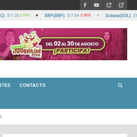
XRP(XRP)
Solana(SOL)
0.00%
-2.90%
-
25
$17.84
$1,256.92
RTES
CONTACTO
U