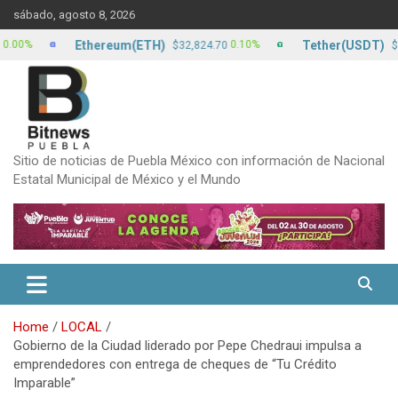
Skip
sábado, agosto 8, 2026
to
content
Ethereum(ETH)
Tether(USDT)
0.10%
0
$32,824.70
$17.13
Sitio de noticias de Puebla México con información de Nacional
Estatal Municipal de México y el Mundo
Home
LOCAL
Gobierno de la Ciudad liderado por Pepe Chedraui impulsa a
emprendedores con entrega de cheques de “Tu Crédito
Imparable”