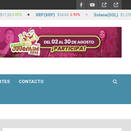
XRP(XRP)
Solana(SOL)
0%
-2.90%
-0.90%
$18.03
$1,270.73
RTES
CONTACTO