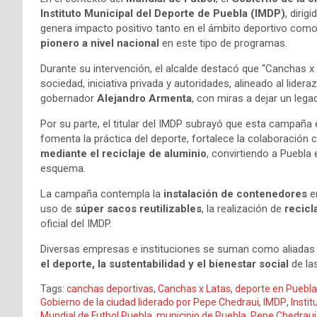
Instituto Municipal del Deporte de Puebla (IMDP)
, dirig
genera impacto positivo tanto en el ámbito deportivo com
pionero a nivel nacional
en este tipo de programas.
Durante su intervención, el alcalde destacó que “Canchas x
sociedad, iniciativa privada y autoridades, alineado al lider
gobernador
Alejandro Armenta
, con miras a dejar un lega
Por su parte, el titular del IMDP subrayó que esta campaña 
fomenta la práctica del deporte, fortalece la colaboración
mediante el reciclaje de aluminio
, convirtiendo a Puebla 
esquema.
La campaña contempla la
instalación de contenedores
en
uso de
súper sacos reutilizables
, la realización de
recicl
oficial del IMDP.
Diversas empresas e instituciones se suman como aliadas e
el deporte, la sustentabilidad y el bienestar social
de las
Tags:
canchas deportivas
,
Canchas x Latas
,
deporte en Puebla
Gobierno de la ciudad liderado por Pepe Chedraui
,
IMDP
,
Insti
Mundial de Futbol Puebla
,
municipio de Puebla
,
Pepe Chedraui