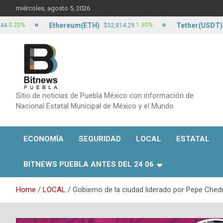
Skip
miércoles, agosto 5, 2026
to
content
Ethereum(ETH)
Tether(USDT)
1.30%
0.
$32,814.29
$17.22
Sitio de noticias de Puebla México con información de
Nacional Estatal Municipal de México y el Mundo
ECONOMÍA
SEGURIDAD
LOCAL
ESTATAL
BITNEWS PUEBLA ANTES DEL 24 06
Home
LOCAL
Gobierno de la ciudad liderado por Pepe Ched