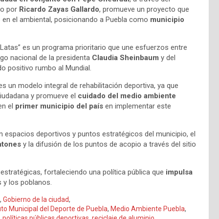
ido por
Ricardo Zayas Gallardo
, promueve un proyecto que
o en el ambiental, posicionando a Puebla como
municipio
 Latas” es un programa prioritario que une esfuerzos entre
azgo nacional de la presidenta
Claudia Sheinbaum
y del
do positivo rumbo al Mundial.
es un modelo integral de rehabilitación deportiva, ya que
 ciudadana y promueve el
cuidado del medio ambiente
en el
primer municipio del país
en implementar este
 espacios deportivos y puntos estratégicos del municipio, el
atones
y la difusión de los puntos de acopio a través del sitio
stratégicas, fortaleciendo una política pública que
impulsa
 y los poblanos.
,
Gobierno de la ciudad
,
tuto Municipal del Deporte de Puebla
,
Medio Ambiente Puebla
,
,
políticas públicas deportivas
,
reciclaje de aluminio
,