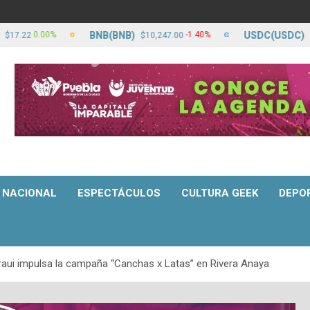
BNB(BNB)
USDC(USDC)
00%
-1.40%
0.0
$10,247.00
$17.23
NACIONAL
ESPECTÁCULOS
CULTURA GEEK
DEPO
raui impulsa la campaña “Canchas x Latas” en Rivera Anaya