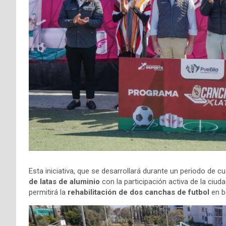
Esta iniciativa, que se desarrollará durante un periodo de 
de latas de aluminio
con la participación activa de la ciuda
permitirá la
rehabilitación de dos canchas de futbol
en be