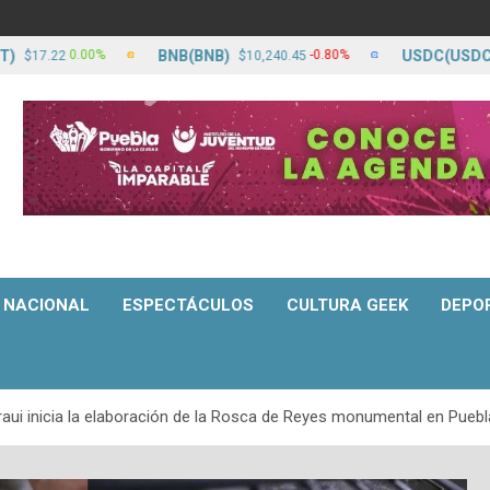
BNB(BNB)
USDC(USDC)
00%
-0.80%
0.0
$10,240.45
$17.23
NACIONAL
ESPECTÁCULOS
CULTURA GEEK
DEPO
raui inicia la elaboración de la Rosca de Reyes monumental en Puebl