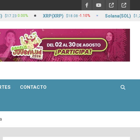
XRP(XRP)
Solana(SOL)
0%
-1.10%
-0.10%
$18.08
$1,269.18
RTES
CONTACTO
a