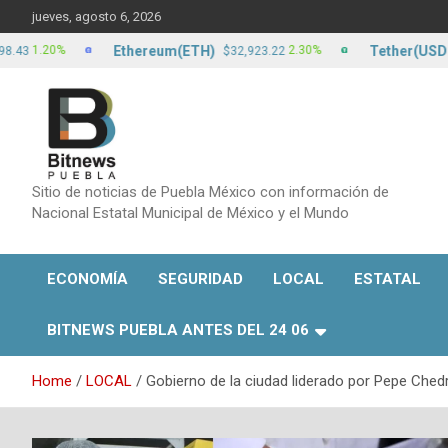
Skip
jueves, agosto 6, 2026
to
content
Ethereum(ETH)
Tether(USDT)
2.30%
0.
$32,923.22
$17.22
Sitio de noticias de Puebla México con información de
Nacional Estatal Municipal de México y el Mundo
ECONOMÍA
SEGURIDAD
LOCAL
ESTATAL
BITNEWS PUEBLA ANTES DEL 24 06
Home
LOCAL
Gobierno de la ciudad liderado por Pepe Ched