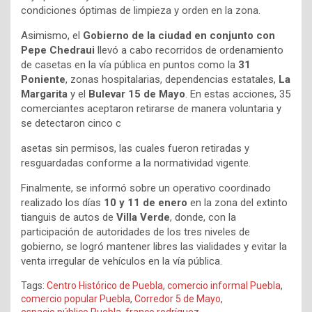
condiciones óptimas de limpieza y orden en la zona.
Asimismo, el
Gobierno de la ciudad en conjunto con
Pepe Chedraui
llevó a cabo recorridos de ordenamiento
de casetas en la vía pública en puntos como la
31
Poniente
, zonas hospitalarias, dependencias estatales,
La
Margarita
y el
Bulevar 15 de Mayo
. En estas acciones, 35
comerciantes aceptaron retirarse de manera voluntaria y
se detectaron cinco c
asetas sin permisos, las cuales fueron retiradas y
resguardadas conforme a la normatividad vigente.
Finalmente, se informó sobre un operativo coordinado
realizado los días
10 y 11 de enero
en la zona del extinto
tianguis de autos de
Villa Verde
, donde, con la
participación de autoridades de los tres niveles de
gobierno, se logró mantener libres las vialidades y evitar la
venta irregular de vehículos en la vía pública.
Tags:
Centro Histórico de Puebla
,
comercio informal Puebla
,
comercio popular Puebla
,
Corredor 5 de Mayo
,
espacio público Puebla
,
franco rodríguez
,