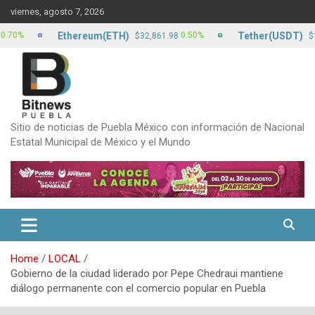
Skip
viernes, agosto 7, 2026
to
content
Ethereum(ETH)
Tether(USDT)
0.50%
0.
$32,861.98
$17.15
Sitio de noticias de Puebla México con información de Nacional
Estatal Municipal de México y el Mundo
Home
LOCAL
Gobierno de la ciudad liderado por Pepe Chedraui mantiene
diálogo permanente con el comercio popular en Puebla