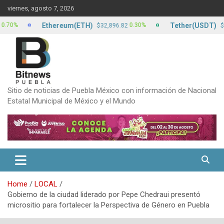
Skip
viernes, agosto 7, 2026
to
content
Ethereum(ETH)
Tether(USDT)
0.30%
0
$32,896.82
$17.15
Sitio de noticias de Puebla México con información de Nacional
Estatal Municipal de México y el Mundo
Home
LOCAL
Gobierno de la ciudad liderado por Pepe Chedraui presentó
micrositio para fortalecer la Perspectiva de Género en Puebla