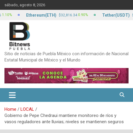
Skip
sábado, agosto 8, 2026
to
content
Ethereum(ETH)
Tether(USDT)
0%
0.90%
$32,816.34
$17.1
Sitio de noticias de Puebla México con información de Nacional
Estatal Municipal de México y el Mundo
Home
LOCAL
Gobierno de Pepe Chedraui mantiene monitoreo de ríos y
vasos reguladores ante lluvias; niveles se mantienen seguros