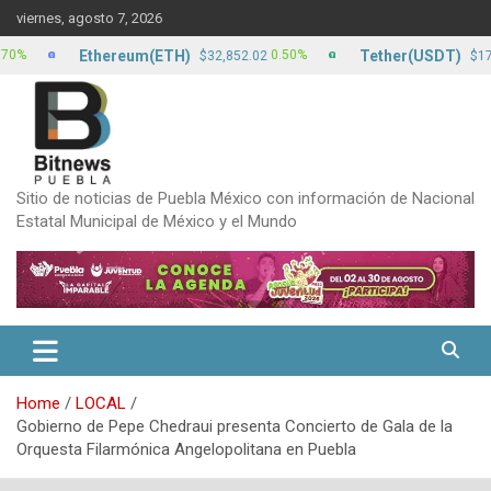
Skip
viernes, agosto 7, 2026
to
content
Ethereum(ETH)
Tether(USDT)
0.50%
0
$32,852.02
$17.15
Sitio de noticias de Puebla México con información de Nacional
Estatal Municipal de México y el Mundo
Home
LOCAL
Gobierno de Pepe Chedraui presenta Concierto de Gala de la
Orquesta Filarmónica Angelopolitana en Puebla