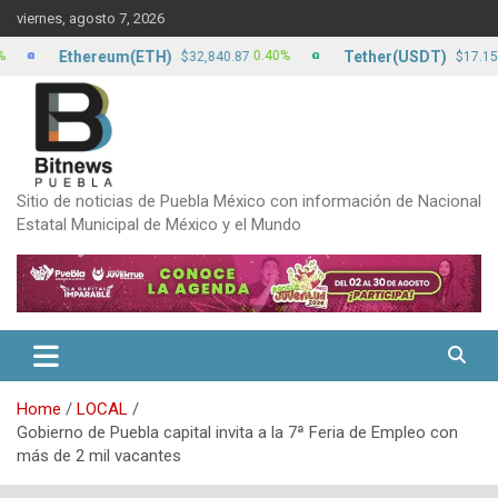
Skip
viernes, agosto 7, 2026
to
content
Ethereum(ETH)
Tether(USDT)
0.40%
0.00%
$32,840.87
$17.15
Sitio de noticias de Puebla México con información de Nacional
Estatal Municipal de México y el Mundo
Home
LOCAL
Gobierno de Puebla capital invita a la 7ª Feria de Empleo con
más de 2 mil vacantes