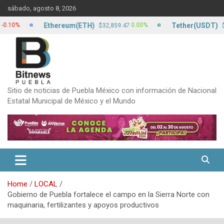
Skip
sábado, agosto 8, 2026
to
content
Ethereum(ETH)
Tether(USDT)
0.00%
$32,859.47
$17.13
Sitio de noticias de Puebla México con información de Nacional
Estatal Municipal de México y el Mundo
Home
LOCAL
Gobierno de Puebla fortalece el campo en la Sierra Norte con
maquinaria, fertilizantes y apoyos productivos