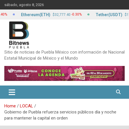
Skip
sábado, agosto 8, 2026
to
content
Ethereum(ETH)
Tether(USDT)
-0.30%
0.
$32,777.40
$17.13
Sitio de noticias de Puebla México con información de Nacional
Estatal Municipal de México y el Mundo
Home
LOCAL
Gobierno de Puebla refuerza servicios públicos día y noche
para mantener la capital en orden