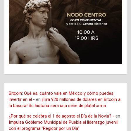
Bitcoin: Qué es, cuánto vale en México y cómo puedes
invertir en él -
en
¡Tira 920 millones de dólares en Bitcoin a
la basura! Su historia será una serie de plataforma
¿Por qué se celebra el 1 de agosto el Día de la Novia? -
en
Impulsa Gobierno Municipal de Puebla el liderazgo juvenil
con el programa “Regidor por un Día”