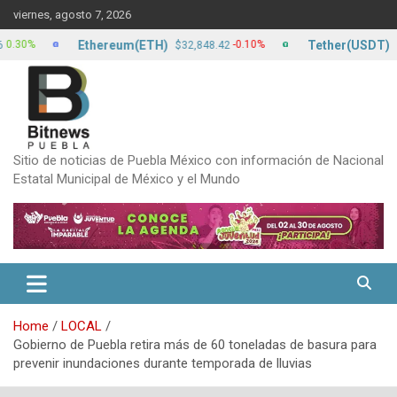
Skip
viernes, agosto 7, 2026
to
content
Ethereum(ETH)
Tether(USDT)
0%
-0.10%
$32,848.42
$17.
Sitio de noticias de Puebla México con información de Nacional
Estatal Municipal de México y el Mundo
Home
LOCAL
Gobierno de Puebla retira más de 60 toneladas de basura para
prevenir inundaciones durante temporada de lluvias