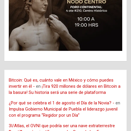
Bitcoin: Qué es, cuánto vale en México y cómo puedes
invertir en él -
en
¡Tira 920 millones de dólares en Bitcoin a
la basura! Su historia será una serie de plataforma
¿Por qué se celebra el 1 de agosto el Día de la Novia? -
en
Impulsa Gobierno Municipal de Puebla el liderazgo juvenil
con el programa “Regidor por un Día”
3I/Atlas, el OVNI que podría ser una nave extraterrestre