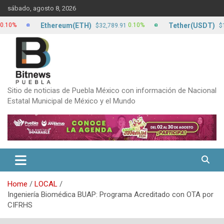
Skip
sábado, agosto 8, 2026
to
content
Ethereum(ETH)
Tether(USDT)
0.10%
0.
$32,789.91
$17.13
Sitio de noticias de Puebla México con información de Nacional
Estatal Municipal de México y el Mundo
Home
LOCAL
Ingeniería Biomédica BUAP: Programa Acreditado con OTA por
CIFRHS