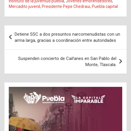
Instituto de la juventud puebla
,
Jóvenes emorendedores
,
Mercadito juvenil
,
Presidente Pepe Chedraui
,
Puebla capital
Navegación
Detiene SSC a dos presuntos narcomenudistas con un
de
arma larga, gracias a coordinación entre autoridades
entradas
Suspenden concierto de Caifanes en San Pablo del
Monte, Tlaxcala.