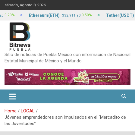
Skip
sábado, agosto 8, 2026
to
content
Ethereum(ETH)
Tether(USDT)
0%
0.50%
$32,911.90
$17.1
Sitio de noticias de Puebla México con información de Nacional
Estatal Municipal de México y el Mundo
Home
LOCAL
Jóvenes emprendedores son impulsados en el “Mercadito de
las Juventudes”