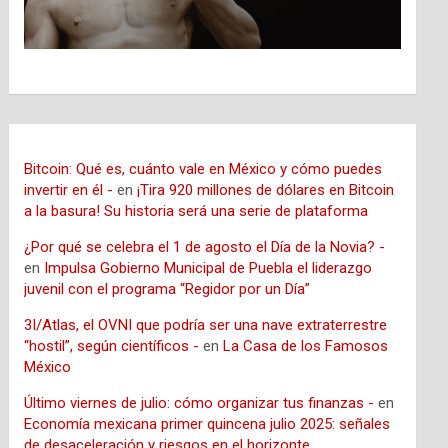
Bitcoin: Qué es, cuánto vale en México y cómo puedes
invertir en él -
en
¡Tira 920 millones de dólares en Bitcoin
a la basura! Su historia será una serie de plataforma
¿Por qué se celebra el 1 de agosto el Día de la Novia? -
en
Impulsa Gobierno Municipal de Puebla el liderazgo
juvenil con el programa “Regidor por un Día”
3I/Atlas, el OVNI que podría ser una nave extraterrestre
“hostil”, según científicos -
en
La Casa de los Famosos
México
Último viernes de julio: cómo organizar tus finanzas -
en
Economía mexicana primer quincena julio 2025: señales
de desaceleración y riesgos en el horizonte