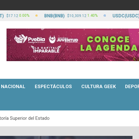
BNB(BNB)
USDC(USDC)
0.00%
1.40%
12
$10,309.12
$17.1
NACIONAL
ESPECTÁCULOS
CULTURA GEEK
DEPO
toría Superior del Estado