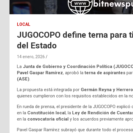
LOCAL
JUGOCOPO define terna para tit
del Estado
14 enero, 2026
La
Junta de Gobierno y Coordinación Política (JUGOC
Pavel Gaspar Ramírez
, aprobó la
terna de aspirantes
para
(ASE)
.
La propuesta está integrada por
Germán Reyna y Herrero
quienes cumplieron con los requisitos establecidos en la no
En rueda de prensa, el presidente de la JUGOCOPO explicó 
en la
Constitución local
, la
Ley de Rendición de Cuentas
en la
convocatoria oficial
y los acuerdos previamente aprob
Pavel Gaspar Ramírez subrayó que durante todo el proces