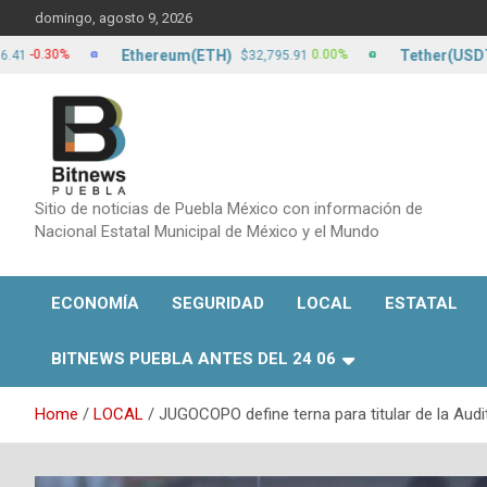
Skip
domingo, agosto 9, 2026
to
content
Ethereum(ETH)
Tether(USDT)
30%
0.00%
$32,795.91
$17.
Sitio de noticias de Puebla México con información de
Nacional Estatal Municipal de México y el Mundo
ECONOMÍA
SEGURIDAD
LOCAL
ESTATAL
BITNEWS PUEBLA ANTES DEL 24 06
Home
LOCAL
JUGOCOPO define terna para titular de la Audi