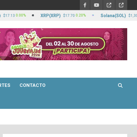
XRP(XRP)
Solana(SOL)
0.00%
0.20%
2.
3
$17.70
$1,306.14
RTES
CONTACTO