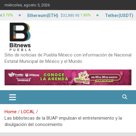
Skip
miércoles, agosto 5, 2026
to
content
Ethereum(ETH)
Tether(USDT)
%
1.80%
$32,880.95
$17.22
Sitio de noticias de Puebla México con información de Nacional
Estatal Municipal de México y el Mundo
Home
LOCAL
Las bibliotecas de la BUAP impulsan el entretenimiento y la
divulgación del conocimiento