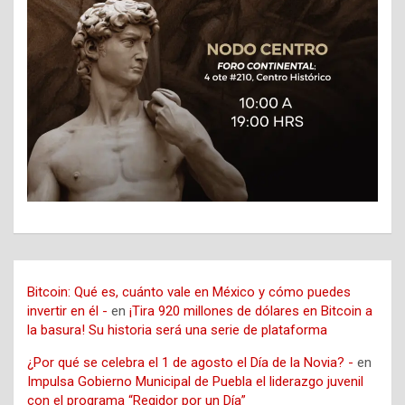
Bitcoin: Qué es, cuánto vale en México y cómo puedes
invertir en él -
en
¡Tira 920 millones de dólares en Bitcoin a
la basura! Su historia será una serie de plataforma
¿Por qué se celebra el 1 de agosto el Día de la Novia? -
en
Impulsa Gobierno Municipal de Puebla el liderazgo juvenil
con el programa “Regidor por un Día”