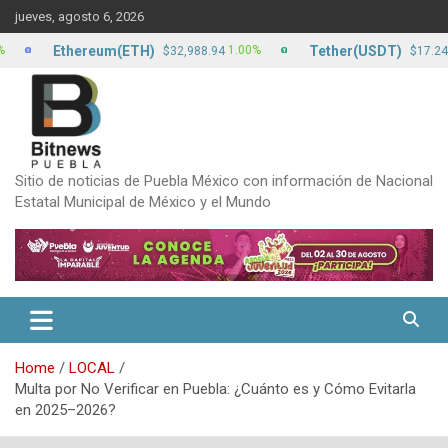
Skip
jueves, agosto 6, 2026
to
content
Ethereum(ETH)
Tether(USDT)
1.00%
0.00%
$32,988.94
$17.24
Sitio de noticias de Puebla México con información de Nacional
Estatal Municipal de México y el Mundo
Home
LOCAL
Multa por No Verificar en Puebla: ¿Cuánto es y Cómo Evitarla
en 2025–2026?