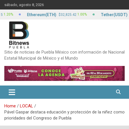
Skip
sábado, agosto 8, 2026
to
content
Ethereum(ETH)
Tether(USDT)
0%
1.00%
$32,825.42
$17.1
Sitio de noticias de Puebla México con información de Nacional
Estatal Municipal de México y el Mundo
Home
LOCAL
Pável Gaspar destaca educación y protección de la niñez como
prioridades del Congreso de Puebla