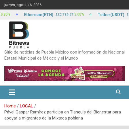
Skip
jueves, agosto 6, 2026
to
content
Ethereum(ETH)
Tether(USDT)
2.00%
0
$32,789.67
$17.24
Sitio de noticias de Puebla México con información de Nacional
Estatal Municipal de México y el Mundo
Home
LOCAL
Pável Gaspar Ramírez participa en Tianguis del Bienestar para
apoyar a migrantes de la Mixteca poblana