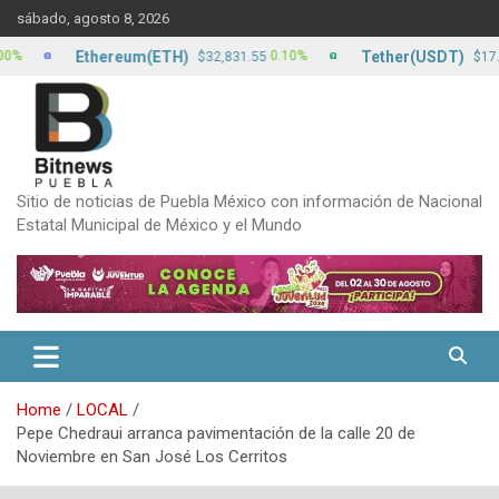
Skip
sábado, agosto 8, 2026
to
content
Ethereum(ETH)
Tether(USDT)
0.10%
0.0
$32,831.55
$17.13
Sitio de noticias de Puebla México con información de Nacional
Estatal Municipal de México y el Mundo
Home
LOCAL
Pepe Chedraui arranca pavimentación de la calle 20 de
Noviembre en San José Los Cerritos