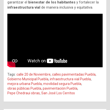
garantizar el
bienestar de los habitantes
y fortalecer la
infraestructura vial
de manera inclusiva y equitativa.
Tags:
calle 20 de Noviembre
,
calles pavimentadas Puebla
,
Gobierno Municipal Puebla
,
infraestructura vial Puebla
,
mejora urbana Puebla
,
movilidad segura Puebla
,
obras públicas Puebla
,
pavimentación Puebla
,
Pepe Chedraui obras
,
San José Los Cerritos