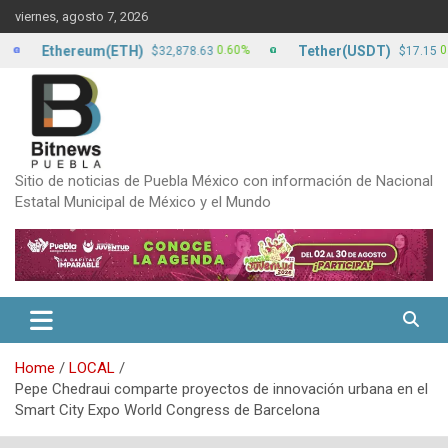
Skip
viernes, agosto 7, 2026
to
content
Ethereum(ETH)
Tether(USDT)
0.60%
0.00%
$32,878.63
$17.15
Sitio de noticias de Puebla México con información de Nacional
Estatal Municipal de México y el Mundo
Home
LOCAL
Pepe Chedraui comparte proyectos de innovación urbana en el
Smart City Expo World Congress de Barcelona