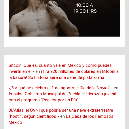
Bitcoin: Qué es, cuánto vale en México y cómo puedes
invertir en él -
en
¡Tira 920 millones de dólares en Bitcoin a
la basura! Su historia será una serie de plataforma
¿Por qué se celebra el 1 de agosto el Día de la Novia? -
en
Impulsa Gobierno Municipal de Puebla el liderazgo juvenil
con el programa “Regidor por un Día”
3I/Atlas, el OVNI que podría ser una nave extraterrestre
“hostil”, según científicos -
en
La Casa de los Famosos
México