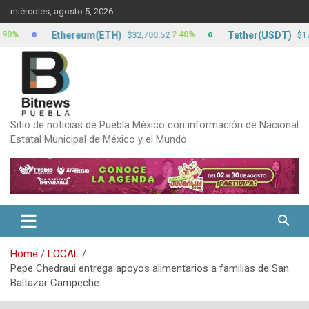
Skip
miércoles, agosto 5, 2026
to
content
Ethereum(ETH)
Tether(USDT)
2.40%
0.0
$32,700.52
$17.22
Sitio de noticias de Puebla México con información de Nacional
Estatal Municipal de México y el Mundo
Home
LOCAL
Pepe Chedraui entrega apoyos alimentarios a familias de San
Baltazar Campeche