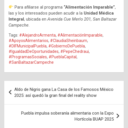
Para afiliarse al programa
“Alimentación Imparable”
,
las y los interesados pueden acudir a la
Unidad Médica
Integral
, ubicada en
Avenida Cue Merlo 201, San Baltazar
Campeche
.
Tags:
#AlejandroArmenta
,
#AlimentaciónImparable
,
#ApoyosAlimentarios
,
#ClaudiaSheinbaum
,
#DIFMunicipalPuebla
,
#GobiernoDePuebla
,
#IgualdadDeOportunidades
,
#PepeChedraui
,
#ProgramasSociales
,
#PueblaCapital
,
#SanBaltazarCampeche
Navegación
Aldo de Nigris gana La Casa de los Famosos México
de
2025: así quedó la gran final del reality show
entradas
Puebla impulsa soberanía alimentaria con la Expo
Hortícola BUAP 2025