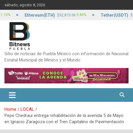
Skip
sábado, agosto 8, 2026
to
content
Ethereum(ETH)
Tether(USDT)
0.80%
0
$32,873.06
$17.13
Sitio de noticias de Puebla México con información de Nacional
Estatal Municipal de México y el Mundo
Home
LOCAL
Pepe Chedraui entrega rehabilitación de la avenida 5 de Mayo
en Ignacio Zaragoza con el Tren Capitalino de Pavimentación