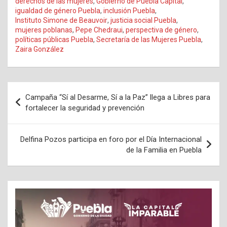
derechos de las mujeres
,
Gobierno de Puebla Capital
,
igualdad de género Puebla
,
inclusión Puebla
,
Instituto Simone de Beauvoir
,
justicia social Puebla
,
mujeres poblanas
,
Pepe Chedraui
,
perspectiva de género
,
políticas públicas Puebla
,
Secretaría de las Mujeres Puebla
,
Zaira González
Navegación
Campaña “Sí al Desarme, Sí a la Paz” llega a Libres para
de
fortalecer la seguridad y prevención
entradas
Delfina Pozos participa en foro por el Día Internacional
de la Familia en Puebla