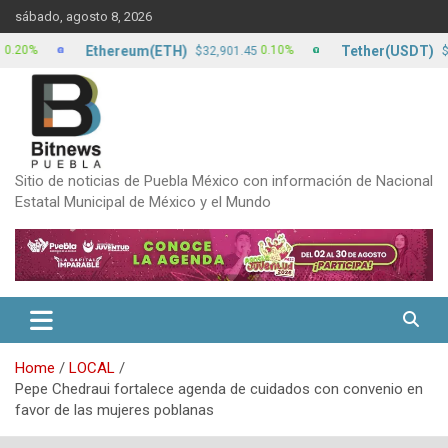
Skip
sábado, agosto 8, 2026
to
content
Ethereum(ETH)
Tether(USDT)
%
0.10%
$32,901.45
$17.12
Sitio de noticias de Puebla México con información de Nacional
Estatal Municipal de México y el Mundo
Home
LOCAL
Pepe Chedraui fortalece agenda de cuidados con convenio en
favor de las mujeres poblanas