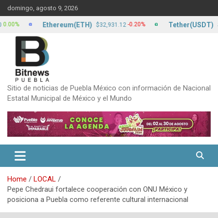
Skip
domingo, agosto 9, 2026
to
content
Ethereum(ETH)
Tether(USDT)
-0.20%
$32,931.12
$17.12
Sitio de noticias de Puebla México con información de Nacional
Estatal Municipal de México y el Mundo
Home
LOCAL
Pepe Chedraui fortalece cooperación con ONU México y
posiciona a Puebla como referente cultural internacional