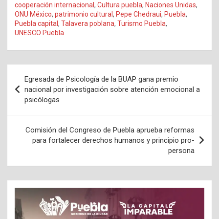
cooperación internacional
,
Cultura puebla
,
Naciones Unidas
,
ONU México
,
patrimonio cultural
,
Pepe Chedraui
,
Puebla
,
Puebla capital
,
Talavera poblana
,
Turismo Puebla
,
UNESCO Puebla
Navegación
Egresada de Psicología de la BUAP gana premio
de
nacional por investigación sobre atención emocional a
psicólogas
entradas
Comisión del Congreso de Puebla aprueba reformas
para fortalecer derechos humanos y principio pro-
persona