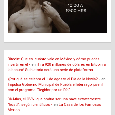
Bitcoin: Qué es, cuánto vale en México y cómo puedes
invertir en él -
en
¡Tira 920 millones de dólares en Bitcoin a
la basura! Su historia será una serie de plataforma
¿Por qué se celebra el 1 de agosto el Día de la Novia? -
en
Impulsa Gobierno Municipal de Puebla el liderazgo juvenil
con el programa “Regidor por un Día”
3I/Atlas, el OVNI que podría ser una nave extraterrestre
“hostil”, según científicos -
en
La Casa de los Famosos
México