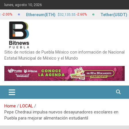
Skip
lunes, agosto 10, 2026
to
content
Ethereum(ETH)
Tether(USDT)
%
-2.60%
$32,135.55
$17.13
Sitio de noticias de Puebla México con información de Nacional
Estatal Municipal de México y el Mundo
Home
LOCAL
Pepe Chedraui impulsa nuevos desayunadores escolares en
Puebla para mejorar alimentación estudiantil