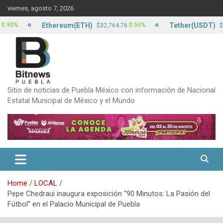
Skip
viernes, agosto 7, 2026
to
content
Ethereum(ETH)
Tether(USDT)
0.50%
0
$32,764.76
$17.13
Sitio de noticias de Puebla México con información de Nacional
Estatal Municipal de México y el Mundo
Home
LOCAL
Pepe Chedraui inaugura exposición “90 Minutos: La Pasión del
Fútbol” en el Palacio Municipal de Puebla