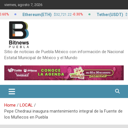
Skip
viernes, agosto 7, 2026
to
content
Ethereum(ETH)
Tether(USDT)
-0.30%
0
$32,721.22
$17.20
Sitio de noticias de Puebla México con información de Nacional
Estatal Municipal de México y el Mundo
Home
LOCAL
Pepe Chedraui inaugura mantenimiento integral de la Fuente de
los Muñecos en Puebla