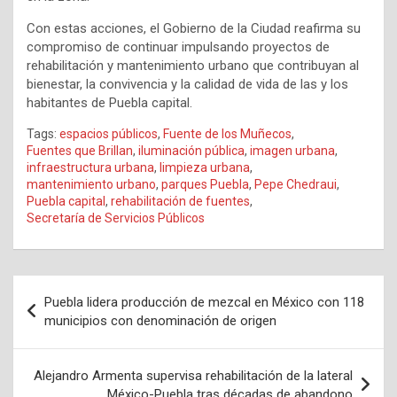
Con estas acciones, el Gobierno de la Ciudad reafirma su
compromiso de continuar impulsando proyectos de
rehabilitación y mantenimiento urbano que contribuyan al
bienestar, la convivencia y la calidad de vida de las y los
habitantes de Puebla capital.
Tags:
espacios públicos
,
Fuente de los Muñecos
,
Fuentes que Brillan
,
iluminación pública
,
imagen urbana
,
infraestructura urbana
,
limpieza urbana
,
mantenimiento urbano
,
parques Puebla
,
Pepe Chedraui
,
Puebla capital
,
rehabilitación de fuentes
,
Secretaría de Servicios Públicos
Navegación
Puebla lidera producción de mezcal en México con 118
de
municipios con denominación de origen
entradas
Alejandro Armenta supervisa rehabilitación de la lateral
México-Puebla tras décadas de abandono