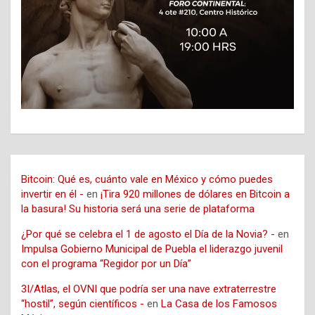
Bitcoin: Qué es, cuánto vale en México y cómo puedes
invertir en él -
en
¡Tira 920 millones de dólares en Bitcoin a
la basura! Su historia será una serie de plataforma
¿Por qué se celebra el 1 de agosto el Día de la Novia? -
en
Impulsa Gobierno Municipal de Puebla el liderazgo juvenil
con el programa “Regidor por un Día”
3I/Atlas, el OVNI que podría ser una nave extraterrestre
“hostil”, según científicos -
en
La Casa de los Famosos