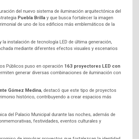
uración del nuevo sistema de iluminación arquitectónica del
strategia
Puebla Brilla
y que busca fortalecer la imagen
trimonial de uno de los edificios más emblemáticos de la
 y la instalación de tecnología LED de última generación,
fachada mediante diferentes efectos visuales y escenarios
cios Públicos puso en operación
163 proyectores LED con
 permiten generar diversas combinaciones de iluminación con
nte Gómez Medina
, destacó que este tipo de proyectos
trimonio histórico, contribuyendo a crear espacios más
ónica del Palacio Municipal durante las noches, además de
onmemorativas, festividades, eventos culturales y
promiso de impulsar proyectos que fortalezcan la identidad