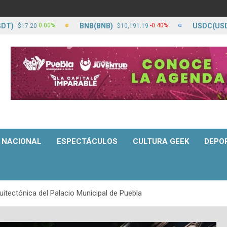
BNB(BNB)
USDC(USDC)
0.00%
-0.40%
17.20
$10,191.19
$17
NACIONAL
ESPECTÁCULOS
CULTURA GEEK
DEPO
itectónica del Palacio Municipal de Puebla