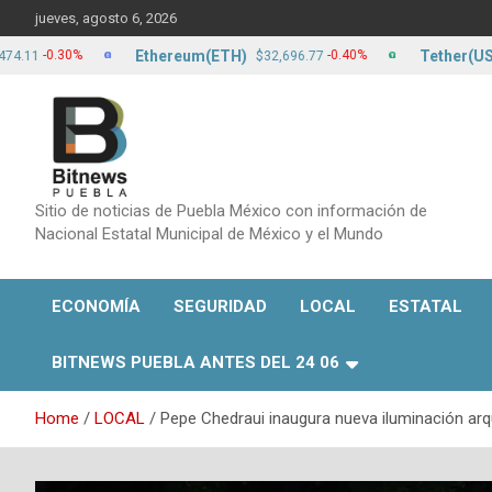
Skip
jueves, agosto 6, 2026
to
content
Ethereum(ETH)
Tether(USDT)
0.30%
-0.40%
$32,696.77
$
Sitio de noticias de Puebla México con información de
Nacional Estatal Municipal de México y el Mundo
ECONOMÍA
SEGURIDAD
LOCAL
ESTATAL
BITNEWS PUEBLA ANTES DEL 24 06
Home
LOCAL
Pepe Chedraui inaugura nueva iluminación arqu