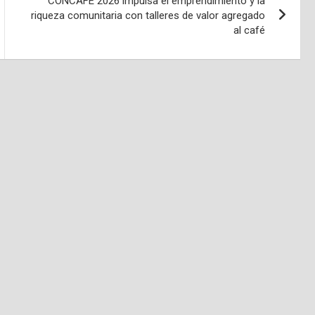
CONCAFÉ 2026 impulsa el emprendimiento y la
riqueza comunitaria con talleres de valor agregado
al café