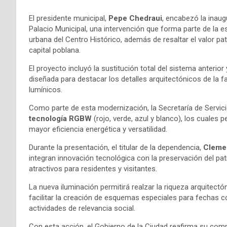
El presidente municipal,
Pepe Chedraui
, encabezó la inaug
Palacio Municipal, una intervención que forma parte de la e
urbana del Centro Histórico, además de resaltar el valor pa
capital poblana.
El proyecto incluyó la sustitución total del sistema anterior
diseñada para destacar los detalles arquitectónicos de la 
lumínicos.
Como parte de esta modernización, la Secretaría de Servi
tecnología RGBW
(rojo, verde, azul y blanco), los cuales
mayor eficiencia energética y versatilidad.
Durante la presentación, el titular de la dependencia,
Cleme
integran innovación tecnológica con la preservación del pa
atractivos para residentes y visitantes.
La nueva iluminación permitirá realzar la riqueza arquitect
facilitar la creación de esquemas especiales para fechas c
actividades de relevancia social.
Con esta acción, el Gobierno de la Ciudad reafirma su com