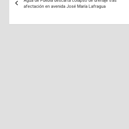
Agua de Puebla descarta colapso de drenaje tras
de
afectación en avenida José María Lafragua
entradas