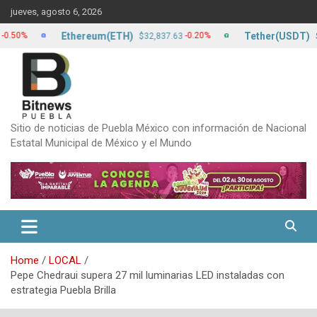
Skip
jueves, agosto 6, 2026
to
content
Ethereum(ETH)
Tether(USDT)
-0.20%
$32,837.63
$17.24
Sitio de noticias de Puebla México con información de Nacional
Estatal Municipal de México y el Mundo
Home
LOCAL
Pepe Chedraui supera 27 mil luminarias LED instaladas con
estrategia Puebla Brilla