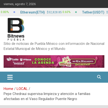
Skip
viernes, agosto 7, 2026
to
content
Ethereum(ETH)
Tether(USDT)
0.60%
$32,828.85
$17.13
Sitio de noticias de Puebla México con información de Nacional
Estatal Municipal de México y el Mundo
Home
LOCAL
Pepe Chedraui supervisa limpieza y atención a familias
afectadas en el Vaso Regulador Puente Negro