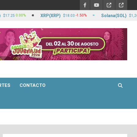
XRP(XRP)
Solana(SOL)
.00%
-1.50%
-0.9
$18.03
$1,265.89
RTES
CONTACTO