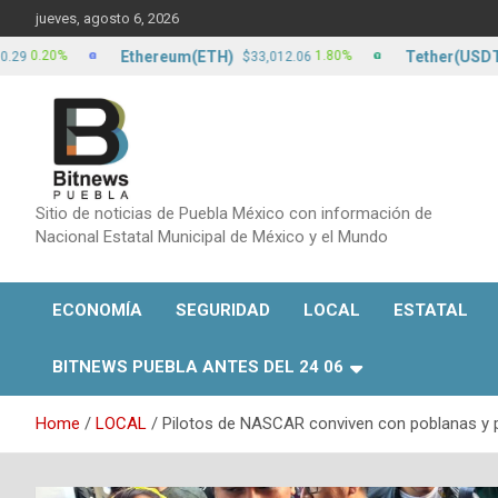
Skip
jueves, agosto 6, 2026
to
content
Ethereum(ETH)
Tether(USDT)
%
1.80%
$33,012.06
$17.24
Sitio de noticias de Puebla México con información de
Nacional Estatal Municipal de México y el Mundo
ECONOMÍA
SEGURIDAD
LOCAL
ESTATAL
BITNEWS PUEBLA ANTES DEL 24 06
Home
LOCAL
Pilotos de NASCAR conviven con poblanas y p