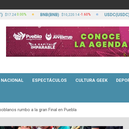
BNB(BNB)
USDC(USDC)
0.00%
-1.60%
0
$10,220.14
$17.25
NACIONAL
ESPECTÁCULOS
CULTURA GEEK
DEPO
oblanos rumbo a la gran Final en Puebla