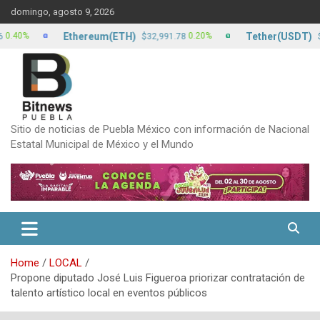
Skip
domingo, agosto 9, 2026
to
content
Ethereum(ETH)
Tether(USDT)
%
0.20%
$32,991.78
$17.12
Sitio de noticias de Puebla México con información de Nacional
Estatal Municipal de México y el Mundo
Home
LOCAL
Propone diputado José Luis Figueroa priorizar contratación de
talento artístico local en eventos públicos