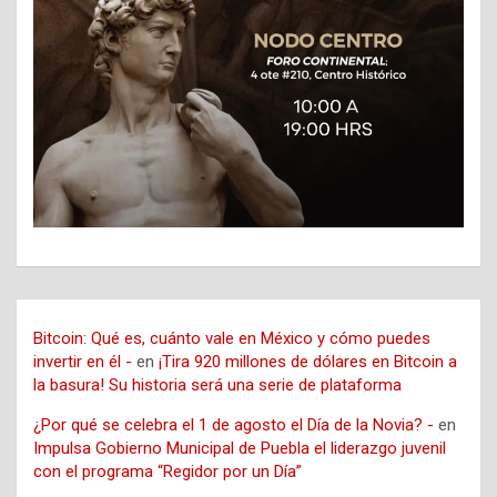
Bitcoin: Qué es, cuánto vale en México y cómo puedes
invertir en él -
en
¡Tira 920 millones de dólares en Bitcoin a
la basura! Su historia será una serie de plataforma
¿Por qué se celebra el 1 de agosto el Día de la Novia? -
en
Impulsa Gobierno Municipal de Puebla el liderazgo juvenil
con el programa “Regidor por un Día”