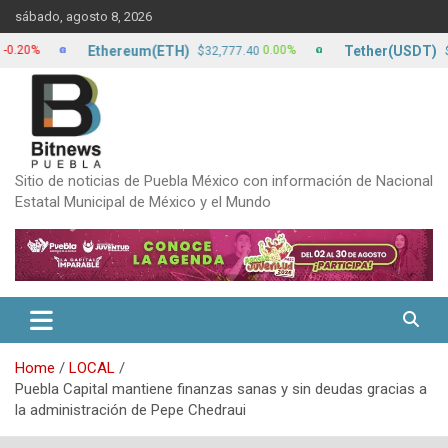
Skip
sábado, agosto 8, 2026
to
content
Ethereum(ETH)
Tether(USDT)
0.00%
$32,777.40
$17.13
Sitio de noticias de Puebla México con información de Nacional
Estatal Municipal de México y el Mundo
Home
LOCAL
Puebla Capital mantiene finanzas sanas y sin deudas gracias a
la administración de Pepe Chedraui