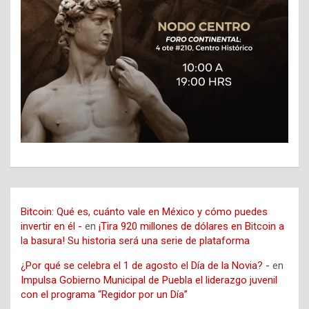
Bitcoin: Qué es, cuánto vale en México y cómo puedes
invertir en él -
en
¡Tira 920 millones de dólares en Bitcoin a
la basura! Su historia será una serie de plataforma
¿Por qué se celebra el 1 de agosto el Día de la Novia? -
en
Impulsa Gobierno Municipal de Puebla el liderazgo juvenil
con el programa “Regidor por un Día”