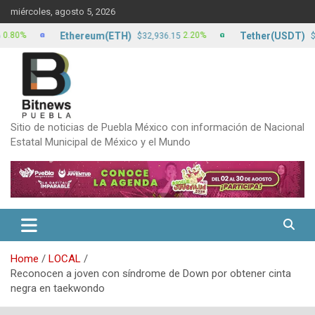
Skip
miércoles, agosto 5, 2026
to
content
Ethereum(ETH)
Tether(USDT)
2.20%
$32,936.15
$17.22
Sitio de noticias de Puebla México con información de Nacional
Estatal Municipal de México y el Mundo
Home
LOCAL
Reconocen a joven con síndrome de Down por obtener cinta
negra en taekwondo