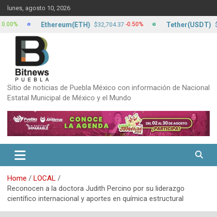
Skip
lunes, agosto 10, 2026
to
content
Ethereum(ETH)
Tether(USDT)
-0.50%
$32,704.37
$17.13
Sitio de noticias de Puebla México con información de Nacional
Estatal Municipal de México y el Mundo
Home
LOCAL
Reconocen a la doctora Judith Percino por su liderazgo
científico internacional y aportes en química estructural