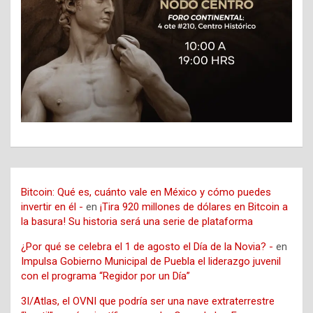
Bitcoin: Qué es, cuánto vale en México y cómo puedes
invertir en él -
en
¡Tira 920 millones de dólares en Bitcoin a
la basura! Su historia será una serie de plataforma
¿Por qué se celebra el 1 de agosto el Día de la Novia? -
en
Impulsa Gobierno Municipal de Puebla el liderazgo juvenil
con el programa “Regidor por un Día”
3I/Atlas, el OVNI que podría ser una nave extraterrestre