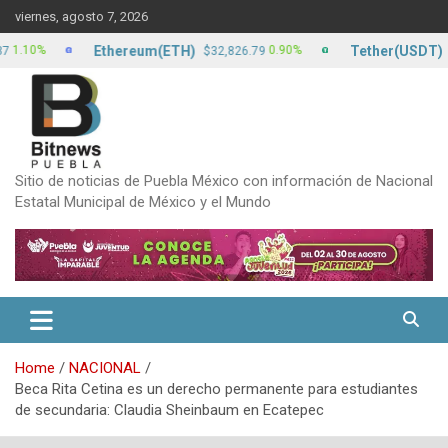
Skip
viernes, agosto 7, 2026
to
content
Ethereum(ETH)
Tether(USDT)
10%
0.90%
$32,826.79
$17.
Sitio de noticias de Puebla México con información de Nacional
Estatal Municipal de México y el Mundo
Home
NACIONAL
Beca Rita Cetina es un derecho permanente para estudiantes
de secundaria: Claudia Sheinbaum en Ecatepec