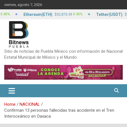
Skip
viernes, agosto 7, 2026
to
content
Ethereum(ETH)
Tether(USDT)
0.40%
0
$32,870.39
$17.15
Sitio de noticias de Puebla México con información de Nacional
Estatal Municipal de México y el Mundo
Home
NACIONAL
Confirman 13 personas fallecidas tras accidente en el Tren
Interoceánico en Oaxaca