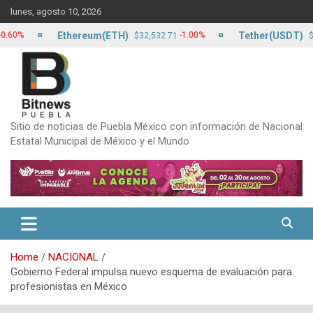
Skip
lunes, agosto 10, 2026
to
content
Ethereum(ETH)
Tether(USDT)
-1.00%
$32,532.71
$17.13
Sitio de noticias de Puebla México con información de Nacional
Estatal Municipal de México y el Mundo
Home
NACIONAL
Gobierno Federal impulsa nuevo esquema de evaluación para
profesionistas en México