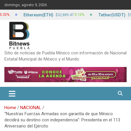
Skip
domingo, agosto 9, 2026
to
content
Ethereum(ETH)
Tether(USDT)
0.10%
0
$32,889.47
$17.12
Sitio de noticias de Puebla México con información de Nacional
Estatal Municipal de México y el Mundo
Home
NACIONAL
“Nuestras Fuerzas Armadas son garantía de que México
decidirá su destino con independencia”: Presidenta en el 113
Aniversario del Ejército