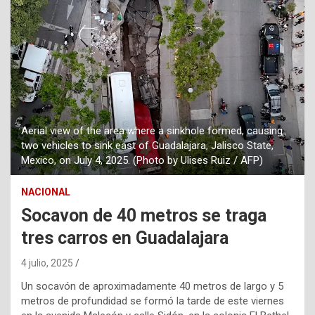
Aerial view of the area where a sinkhole formed, causing
two vehicles to sink east of Guadalajara, Jalisco State,
Mexico, on July 4, 2025. (Photo by Ulises Ruiz / AFP)
NACIONAL
Socavon de 40 metros se traga
tres carros en Guadalajara
4 julio, 2025
Un socavón de aproximadamente 40 metros de largo y 5
metros de profundidad se formó la tarde de este viernes