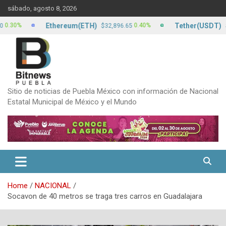
Skip
sábado, agosto 8, 2026
to
content
Ethereum(ETH)
Tether(USDT)
%
0.40%
$32,896.65
$17.12
Sitio de noticias de Puebla México con información de Nacional
Estatal Municipal de México y el Mundo
Home
NACIONAL
Socavon de 40 metros se traga tres carros en Guadalajara