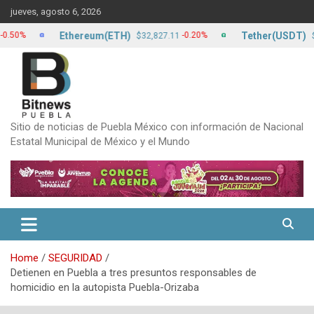
Skip
jueves, agosto 6, 2026
to
content
Ethereum(ETH)
Tether(USDT)
-0.20%
$32,827.11
$17.24
Sitio de noticias de Puebla México con información de Nacional
Estatal Municipal de México y el Mundo
Home
SEGURIDAD
Detienen en Puebla a tres presuntos responsables de
homicidio en la autopista Puebla-Orizaba