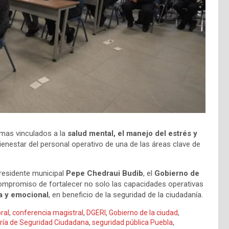
temas vinculados a la
salud mental, el manejo del estrés y
ienestar del personal operativo de una de las áreas clave de
presidente municipal
Pepe Chedraui Budib
, el
Gobierno de
ompromiso de fortalecer no solo las capacidades operativas
ca y emocional
, en beneficio de la seguridad de la ciudadanía.
ral
,
conferencia magistral
,
DGERI
,
Gobierno de la ciudad
,
ría de Seguridad Ciudadana
,
seguridad pública Puebla
,