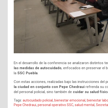
En el desarrollo de la conferencia se analizaron distintos 
las medidas de autocuidado
, enfocados en preservar el b
la
SSC Puebla
.
Con estas acciones, realizadas bajo las instrucciones del 
la ciudad en conjunto con Pepe Chedraui
refrenda su c
del personal policial, sino también de
cuidar su salud físi
Tags:
autocuidado policial
,
bienestar emocional
,
bienestar labo
Pepe Chedraui
,
personal operativo SSC
,
salud mental
,
Secreta