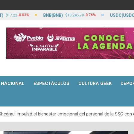
BNB(BNB)
USDC(USDC)
-0.03%
-0.76%
2
$10,245.79
$17.23
NACIONAL
ESPECTÁCULOS
CULTURA GEEK
DEPO
Chedraui impulsó el bienestar emocional del personal de la SSC con 