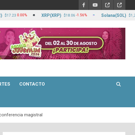
XRP(XRP)
Solana(SOL)
0.00%
-1.56%
0.
$18.06
$1,272.62
RTES
CONTACTO
conferencia magistral