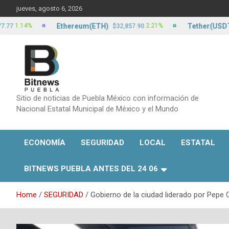
Skip
jueves, agosto 6, 2026
to
content
Ethereum(ETH)
Tether(USDT)
4%
2.21%
$32,857.90
$17.2
Sitio de noticias de Puebla México con información de
Nacional Estatal Municipal de México y el Mundo
ECONOMÍA
SEGURIDAD
LOCAL
ESTATAL
BITNEWS PUEBLA ANTES DEL 24 06
Home
SEGURIDAD
Gobierno de la ciudad liderado por Pepe 