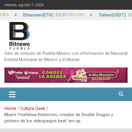
Skip
viernes, agosto 7, 2026
to
content
Ethereum(ETH)
Tether(USDT)
0.60%
0.
$32,871.07
$17.15
Sitio de noticias de Puebla México con información de Nacional
Estatal Municipal de México y el Mundo
Home
Cultura Geek
Muere Yoshihisa Kishimoto, creador de Double Dragon y
pionero de los videojuegos beat ‘em up