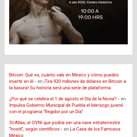
Bitcoin: Qué es, cuánto vale en México y cómo puedes
invertir en él -
en
¡Tira 920 millones de dólares en Bitcoin a
la basura! Su historia será una serie de plataforma
¿Por qué se celebra el 1 de agosto el Día de la Novia? -
en
Impulsa Gobierno Municipal de Puebla el liderazgo juvenil
con el programa “Regidor por un Día”
3I/Atlas, el OVNI que podría ser una nave extraterrestre
“hostil”, según científicos -
en
La Casa de los Famosos
México