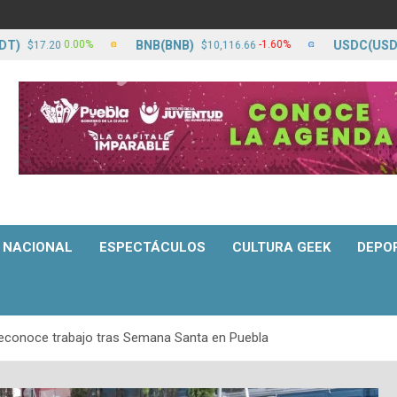
BNB(BNB)
USDC(USDC)
0.00%
-1.60%
.20
$10,116.66
$17.
NACIONAL
ESPECTÁCULOS
CULTURA GEEK
DEPO
reconoce trabajo tras Semana Santa en Puebla