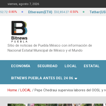
Skip
viernes, agosto 7, 2026
to
content
Ethereum(ETH)
Tether(USDT)
.80%
-0.50%
$32,854.27
$17
Sitio de noticias de Puebla México con información de
Nacional Estatal Municipal de México y el Mundo
ECONOMÍA
SEGURIDAD
LOCAL
ESTATAL
BITNEWS PUEBLA ANTES DEL 24 06
Home
LOCAL
Pepe Chedraui supervisa labores del OOSL y 