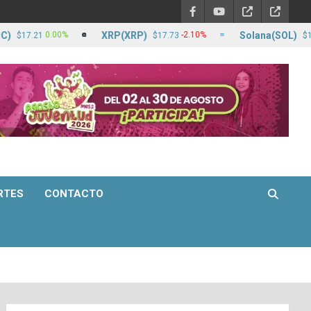
XRP(XRP)
Solana(SOL)
0.00%
-2.10%
21
$17.73
$1,258.77
RTES
CONTACTO