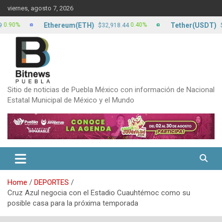
Skip
viernes, agosto 7, 2026
to
content
Ethereum(ETH)
Tether(USDT)
%
0.40%
$32,918.44
$17.15
Sitio de noticias de Puebla México con información de Nacional
Estatal Municipal de México y el Mundo
Home
DEPORTES
Cruz Azul negocia con el Estadio Cuauhtémoc como su
posible casa para la próxima temporada