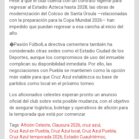
Pese a que el club cuenta con un contrato vigente para
regresar al Estadio Azteca hasta 2028, las obras de
modernización del Coloso de Santa Úrsula —relacionadas
con la preparación para la Copa Mundial 2026— han
impedido que puedan regresar a esa cancha al inicio del
año.
�Pasión FútbolLa directiva cementera también ha
considerado otras sedes como el Estadio Ciudad de los
Deportes, aunque los compromisos de uso del inmueble
complican su disponibilidad inmediata. Por ello, las
negociaciones con Puebla se mantienen como la opción
más viable para que Cruz Azul establezca su base de
partidos como local en el próximo torneo.
Los aficionados celestes esperan pronto un anuncio
oficial del club sobre esta posible mudanza, con el objetivo
de asegurar logística, boletaje y operativos de afición para
la temporada que está por comenzar.
Tags:
Afición Celeste
,
Clausura 2026
,
cruz azul
,
Cruz Azul en Puebla
,
Cruz Azul local
,
Cruz Azul Puebla
,
Cruz Azul temporada 2026
,
Estadio Cuauhtémoc
,