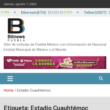
Skip
viernes, agosto 7, 2026
to
content
Ethereum(ETH)
Tether(USDT)
0.50%
0.
$32,852.02
$17.15
Sitio de noticias de Puebla México con información de Nacional
Estatal Municipal de México y el Mundo
Home
Estadio Cuauhtémoc
Etiqueta:
Estadio Cuauhtémoc