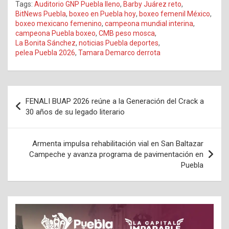
Tags:
Auditorio GNP Puebla lleno
,
Barby Juárez reto
,
BitNews Puebla
,
boxeo en Puebla hoy
,
boxeo femenil México
,
boxeo mexicano femenino
,
campeona mundial interina
,
campeona Puebla boxeo
,
CMB peso mosca
,
La Bonita Sánchez
,
noticias Puebla deportes
,
pelea Puebla 2026
,
Tamara Demarco derrota
Navegación
FENALI BUAP 2026 reúne a la Generación del Crack a
de
30 años de su legado literario
entradas
Armenta impulsa rehabilitación vial en San Baltazar
Campeche y avanza programa de pavimentación en
Puebla