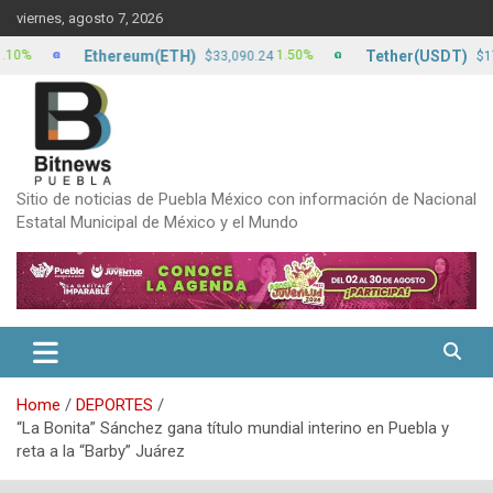
Skip
viernes, agosto 7, 2026
to
content
Ethereum(ETH)
Tether(USDT)
1.50%
0.00
$33,090.24
$17.15
Sitio de noticias de Puebla México con información de Nacional
Estatal Municipal de México y el Mundo
Home
DEPORTES
“La Bonita” Sánchez gana título mundial interino en Puebla y
reta a la “Barby” Juárez