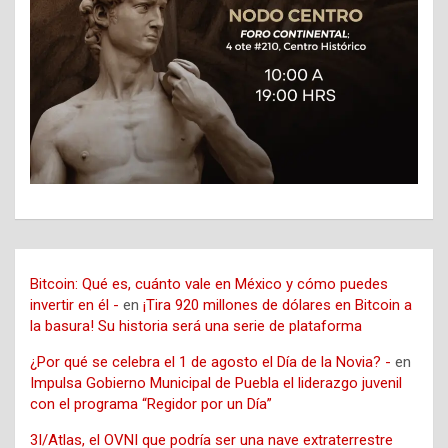
Bitcoin: Qué es, cuánto vale en México y cómo puedes
invertir en él -
en
¡Tira 920 millones de dólares en Bitcoin a
la basura! Su historia será una serie de plataforma
¿Por qué se celebra el 1 de agosto el Día de la Novia? -
en
Impulsa Gobierno Municipal de Puebla el liderazgo juvenil
con el programa “Regidor por un Día”
3I/Atlas, el OVNI que podría ser una nave extraterrestre