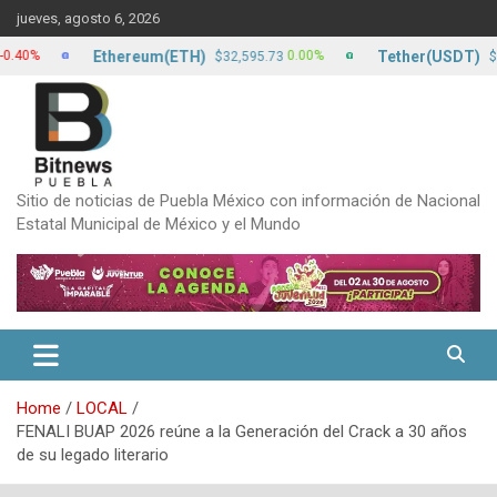
Skip
jueves, agosto 6, 2026
to
content
Ethereum(ETH)
Tether(USDT)
0.00%
$32,595.73
$17.20
Sitio de noticias de Puebla México con información de Nacional
Estatal Municipal de México y el Mundo
Home
LOCAL
FENALI BUAP 2026 reúne a la Generación del Crack a 30 años
de su legado literario